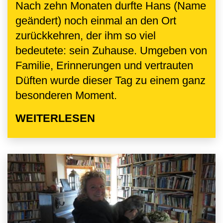
Nach zehn Monaten durfte Hans (Name
geändert) noch einmal an den Ort
zurückkehren, der ihm so viel
bedeutete: sein Zuhause. Umgeben von
Familie, Erinnerungen und vertrauten
Düften wurde dieser Tag zu einem ganz
besonderen Moment.
WEITERLESEN