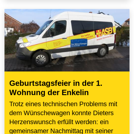
Geburtstagsfeier in der 1.
Wohnung der Enkelin
Trotz eines technischen Problems mit
dem Wünschewagen konnte Dieters
Herzenswunsch erfüllt werden: ein
gemeinsamer Nachmittag mit seiner