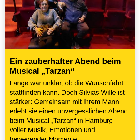
Ein zauberhafter Abend beim
Musical „Tarzan“
Lange war unklar, ob die Wunschfahrt
stattfinden kann. Doch Silvias Wille ist
stärker: Gemeinsam mit ihrem Mann
erlebt sie einen unvergesslichen Abend
beim Musical „Tarzan“ in Hamburg –
voller Musik, Emotionen und
bewegender Momente.